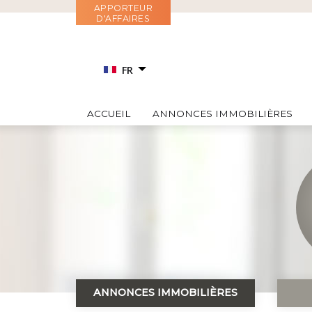
Aller
APPORTEUR
D'AFFAIRES
au
contenu
FR
EN
ACCUEIL
ANNONCES IMMOBILIÈRES
RU
IT
ES
ANNONCES IMMOBILIÈRES