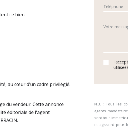
Téléphone
ent ce bien.
Votre messa
J'accep
utilisé
ité, au cœur d’un cadre privilégié.
harge du vendeur. Cette annonce
N.B. : Tous les c
agents mandataires
té éditoriale de l'agent
sont tous immatricu
ERRACIN.
et agissent pour 