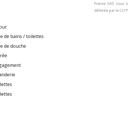
France SAS sous la
délivrée par la CCI 
our
le de bains / toilettes
le de douche
trée
gagement
anderie
lettes
lettes