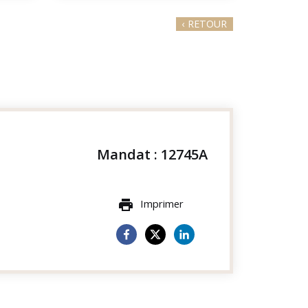
‹
RETOUR
Mandat : 12745A
Imprimer
print