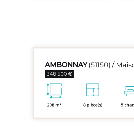
AMBONNAY
(51150)
Maiso
348 500 €
208 m²
8 pièce(s)
5 cha