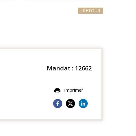
‹
RETOUR
Mandat : 12662
Imprimer
print