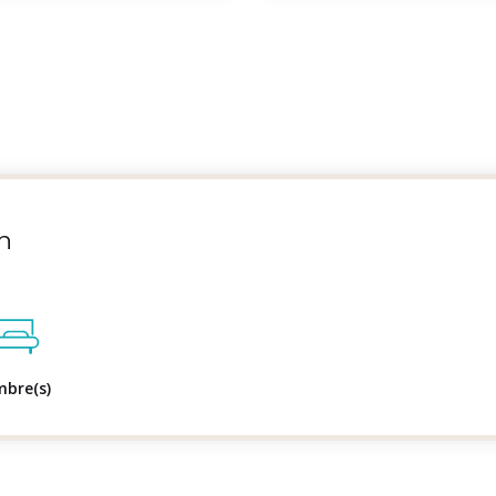
n
mbre(s)