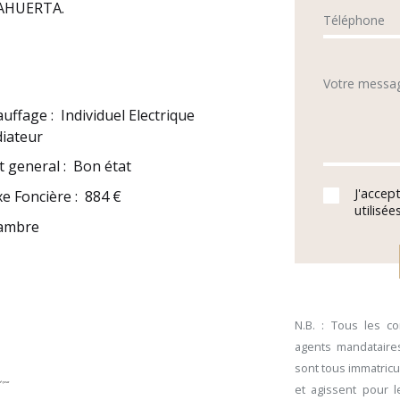
LAHUERTA.
Téléphone
Votre messa
auffage
:
Individuel Electrique
iateur
t general
:
Bon état
J'accep
e Foncière
:
884 €
utilisé
ambre
N.B. : Tous les c
agents mandataires
sont tous immatricu
et agissent pour 