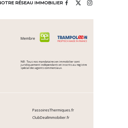
NOTRE RÉSEAU IMMOBILIER
Membre
NB : Tous nos mandataires en immobilier sont
juridiquement indépendants et inscrits au registre
spécial des agents commerciaux.
PassoiresThermiques.fr
ClubDealImmobilier.fr