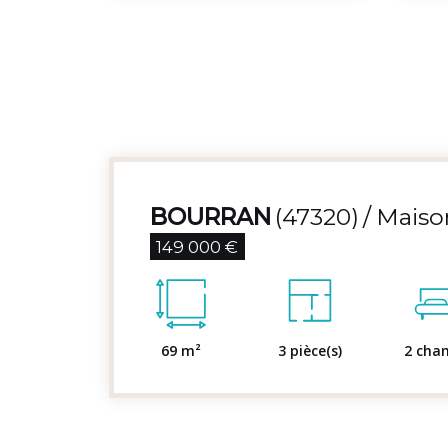
BOURRAN
(47320)
Maiso
149 000 €
69 m²
3 pièce(s)
2 cha