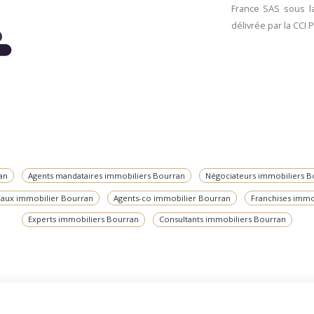
France SAS sous la
délivrée par la CCI 
an
Agents mandataires immobiliers Bourran
Négociateurs immobiliers B
aux immobilier Bourran
Agents-co immobilier Bourran
Franchises immo
Experts immobiliers Bourran
Consultants immobiliers Bourran