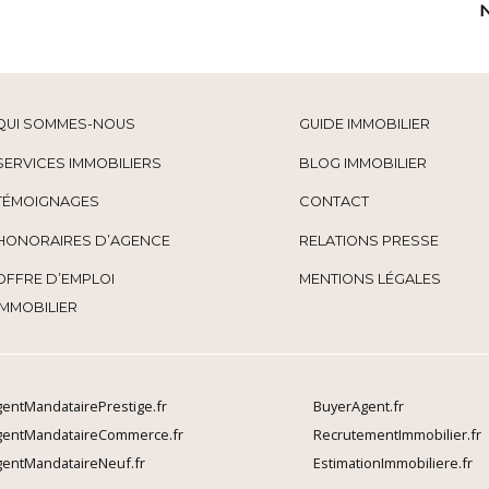
QUI SOMMES-NOUS
GUIDE IMMOBILIER
SERVICES IMMOBILIERS
BLOG IMMOBILIER
TÉMOIGNAGES
CONTACT
HONORAIRES D’AGENCE
RELATIONS PRESSE
OFFRE D’EMPLOI
MENTIONS LÉGALES
IMMOBILIER
entMandatairePrestige.fr
BuyerAgent.fr
gentMandataireCommerce.fr
RecrutementImmobilier.fr
entMandataireNeuf.fr
EstimationImmobiliere.fr