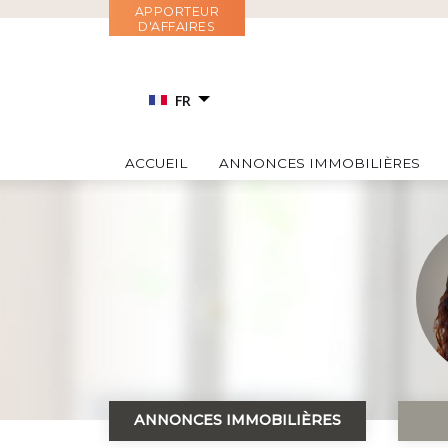
Aller
APPORTEUR
D'AFFAIRES
au
contenu
FR
EN
ACCUEIL
ANNONCES IMMOBILIÈRES
RU
IT
ES
ANNONCES IMMOBILIÈRES