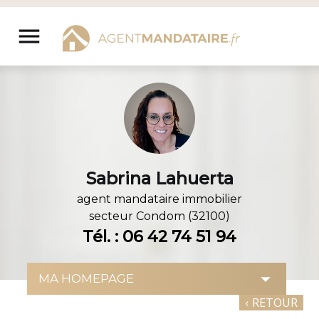
Aller
au
menu
contenu
Sabrina Lahuerta
agent mandataire immobilier
secteur
Condom (32100)
Tél. : 06 42 74 51 94
‹
RETOUR