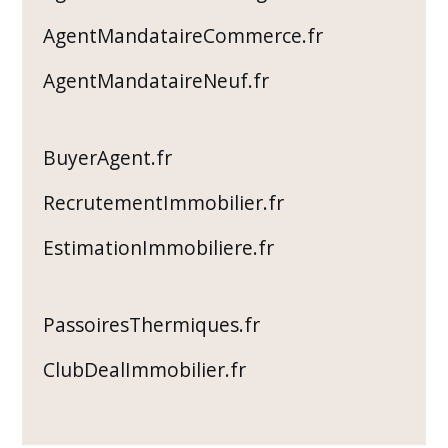
AgentMandataireCommerce.fr
AgentMandataireNeuf.fr
BuyerAgent.fr
RecrutementImmobilier.fr
EstimationImmobiliere.fr
PassoiresThermiques.fr
ClubDealImmobilier.fr