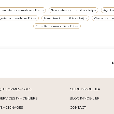
 mandataires immobiliers Fréjus
Négociateurs immobiliers Fréjus
Agents 
gents-co immobilier Fréjus
Franchises immobilières Fréjus
Chasseurs imm
Consultants immobiliers Fréjus
QUI SOMMES-NOUS
GUIDE IMMOBILIER
SERVICES IMMOBILIERS
BLOG IMMOBILIER
TÉMOIGNAGES
CONTACT