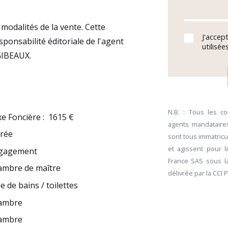
modalités de la vente. Cette
J'accep
ponsabilité éditoriale de l'agent
utilisé
GIBEAUX.
N.B. : Tous les c
e Foncière
:
1615 €
agents mandataires
trée
sont tous immatricu
et agissent pour 
gagement
France SAS sous la
ambre de maître
délivrée par la CCI 
le de bains / toilettes
ambre
ambre