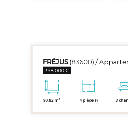
FRÉJUS
(83600)
Apparte
398 000 €
90.82 m²
4 pièce(s)
3 cha