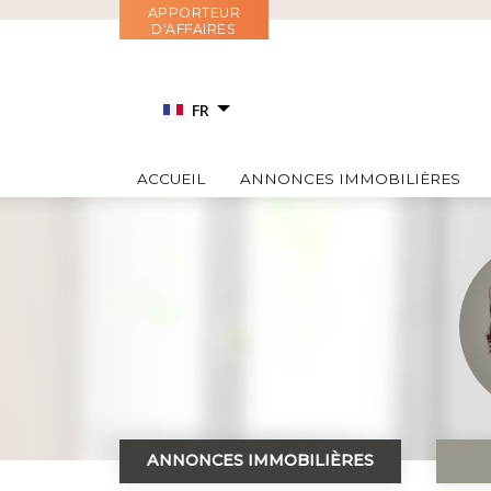
Aller
APPORTEUR
D'AFFAIRES
au
contenu
FR
EN
ACCUEIL
ANNONCES IMMOBILIÈRES
RU
IT
ES
ANNONCES IMMOBILIÈRES