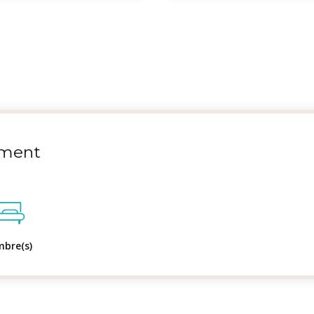
ment
mbre(s)