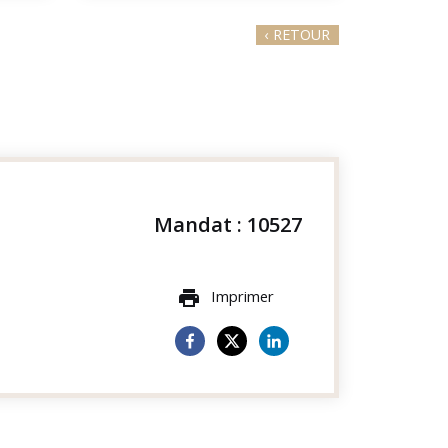
‹
RETOUR
Mandat : 10527
Imprimer
print