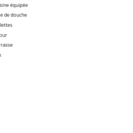
sine équipée
le de douche
lettes
our
rrasse
x