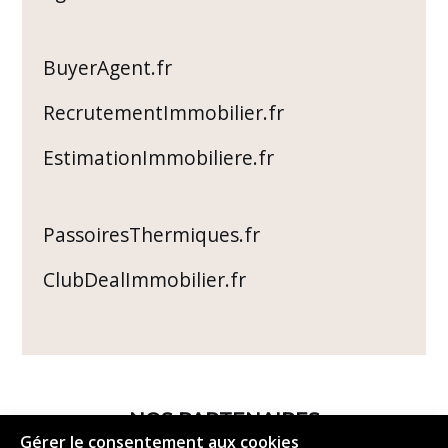
BuyerAgent.fr
RecrutementImmobilier.fr
EstimationImmobiliere.fr
PassoiresThermiques.fr
ClubDealImmobilier.fr
NOS PARTENAIRES
Gérer le consentement aux cookies