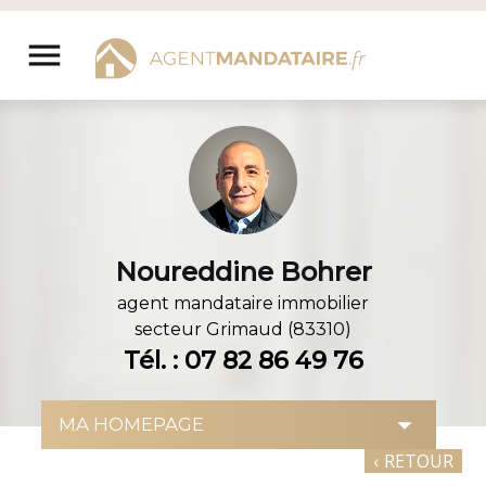
Aller
au
menu
contenu
Noureddine Bohrer
agent mandataire immobilier
secteur
Grimaud (83310)
Tél. : 07 82 86 49 76
‹
RETOUR