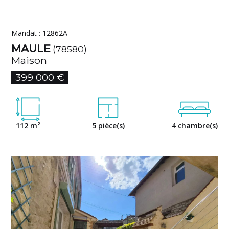
Mandat : 12862A
MAULE
(78580)
Maison
399 000 €
112 m²
5 pièce(s)
4 chambre(s)