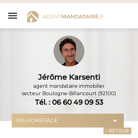
Aller
au
menu
contenu
Jérôme Karsenti
agent mandataire immobilier
secteur
Boulogne-Billancourt (92100)
Tél. : 06 60 49 09 53
‹
RETOUR