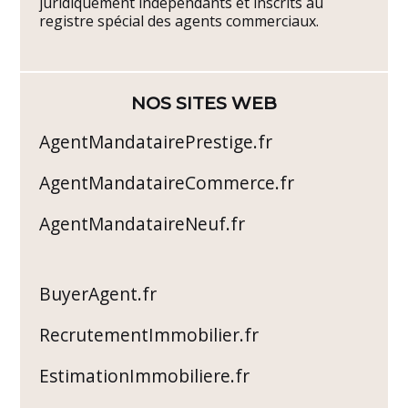
juridiquement indépendants et inscrits au
registre spécial des agents commerciaux.
NOS SITES WEB
AgentMandatairePrestige.fr
AgentMandataireCommerce.fr
AgentMandataireNeuf.fr
BuyerAgent.fr
RecrutementImmobilier.fr
EstimationImmobiliere.fr