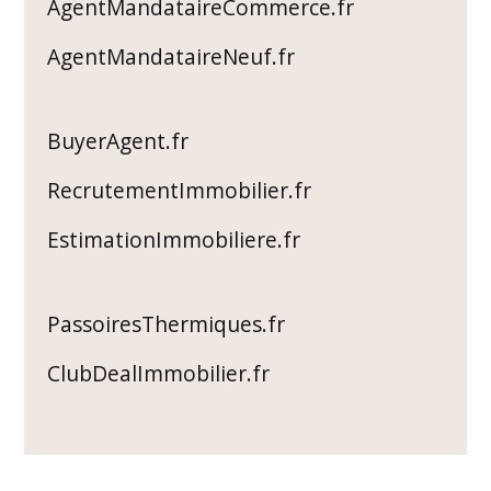
AgentMandataireCommerce.fr
AgentMandataireNeuf.fr
BuyerAgent.fr
RecrutementImmobilier.fr
EstimationImmobiliere.fr
PassoiresThermiques.fr
ClubDealImmobilier.fr