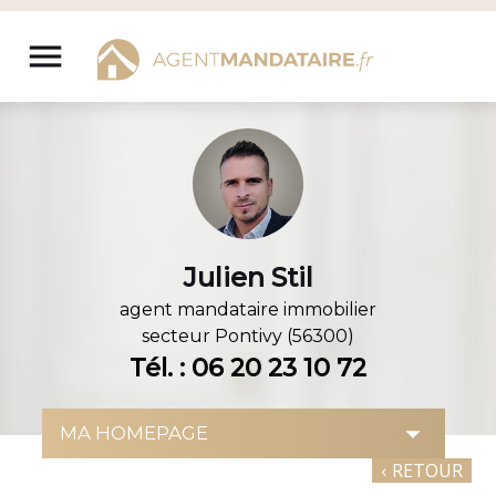
Aller
au
menu
contenu
Julien Stil
agent mandataire immobilier
secteur
Pontivy (56300)
Tél. : 06 20 23 10 72
‹
RETOUR