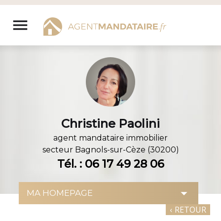
Aller
au
menu
contenu
Christine Paolini
agent mandataire immobilier
secteur
Bagnols-sur-Cèze (30200)
Tél. : 06 17 49 28 06
‹
RETOUR