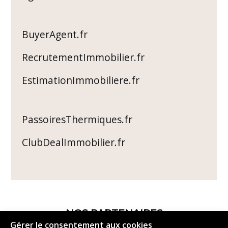
BuyerAgent.fr
RecrutementImmobilier.fr
EstimationImmobiliere.fr
PassoiresThermiques.fr
ClubDealImmobilier.fr
NOS PARTENAIRES
Gérer le consentement aux cookies