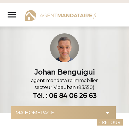
Aller
au
menu
contenu
Johan Benguigui
agent mandataire immobilier
secteur
Vidauban (83550)
Tél. : 06 84 06 26 63
‹
RETOUR