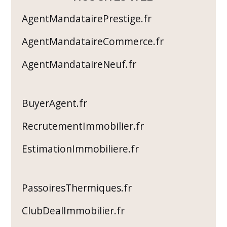
AgentMandatairePrestige.fr
AgentMandataireCommerce.fr
AgentMandataireNeuf.fr
BuyerAgent.fr
RecrutementImmobilier.fr
EstimationImmobiliere.fr
PassoiresThermiques.fr
ClubDealImmobilier.fr