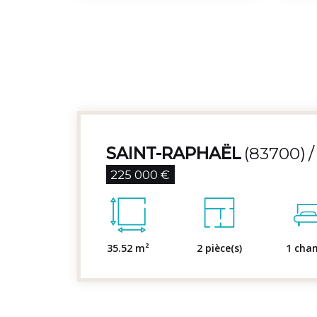
SAINT-RAPHAËL
(83700)
225 000 €
35.52 m²
2 pièce(s)
1 cha