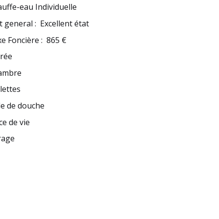
uffe-eau Individuelle
t general
:
Excellent état
e Foncière
:
865 €
trée
ambre
lettes
le de douche
ce de vie
rage