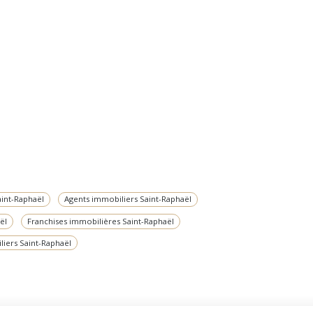
aint-Raphaël
Agents immobiliers Saint-Raphaël
ël
Franchises immobilières Saint-Raphaël
liers Saint-Raphaël