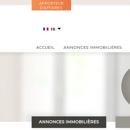
Aller
APPORTEUR
D'AFFAIRES
au
contenu
FR
EN
ACCUEIL
ANNONCES IMMOBILIÈRES
RU
IT
ES
ANNONCES IMMOBILIÈRES