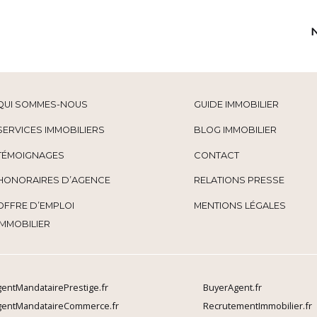
QUI SOMMES-NOUS
GUIDE IMMOBILIER
SERVICES IMMOBILIERS
BLOG IMMOBILIER
TÉMOIGNAGES
CONTACT
HONORAIRES D’AGENCE
RELATIONS PRESSE
OFFRE D’EMPLOI
MENTIONS LÉGALES
IMMOBILIER
entMandatairePrestige.fr
BuyerAgent.fr
gentMandataireCommerce.fr
RecrutementImmobilier.fr