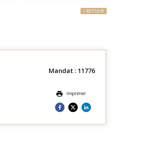
‹
RETOUR
Mandat : 11776
Imprimer
print