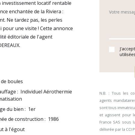
investissement locatif rentable
ence enchantée de la Riviera :
Votre messa
nt. Ne tardez pas, les perles
i pour une visite ! Cette annonce
té éditoriale de l'agent
ODEREAUX.
J'accep
utilisé
 de boules
auffage
:
Individuel Aérothermie
N.B. : Tous les c
matisation
agents mandataires
sont tous immatricu
ge du bien
:
1er
et agissent pour 
ée de construction
:
1986
France SAS sous la
t à l'égout
délivrée par la CCI 