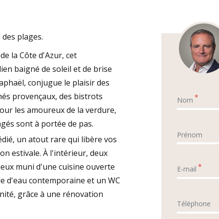
 des plages.
e la Côte d'Azur, cet
en baigné de soleil et de brise
aphaël, conjugue le plaisir des
hés provençaux, des bistrots
*
Nom
 pour les amoureux de la verdure,
agés sont à portée de pas.
Prénom
édié, un atout rare qui libère vos
n estivale. À l'intérieur, deux
neux muni d'une cuisine ouverte
*
E-mail
lle d'eau contemporaine et un WC
nité, grâce à une rénovation
Téléphone