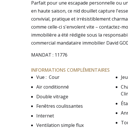
Parfait pour une escapade personnelle ou un 
en haute saison, ce nid douillet capture l'ess
convivial, pratique et irrésistiblement charma
comme celle-ci s'envolent vite – contactez-mo
immobilière a été rédigée sous la responsabili
commercial mandataire immobilier David G
MANDAT : 11776
INFORMATIONS COMPLÉMENTAIRES
Vue
:
Cour
Jeu
Air conditionné
Ch
Cli
Double vitrage
Éta
Fenêtres coulissantes
Ann
Internet
Tou
Ventilation simple flux