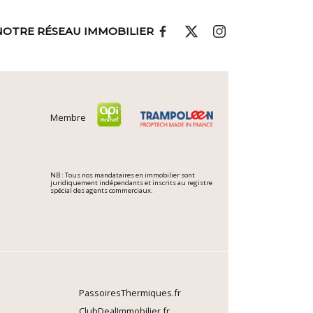
NOTRE RÉSEAU IMMOBILIER
Membre
NB : Tous nos mandataires en immobilier sont
juridiquement indépendants et inscrits au registre
spécial des agents commerciaux.
PassoiresThermiques.fr
ClubDealImmobilier.fr