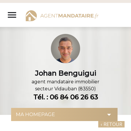
Aller
au
menu
contenu
Johan Benguigui
agent mandataire immobilier
secteur
Vidauban (83550)
Tél. : 06 84 06 26 63
‹
RETOUR