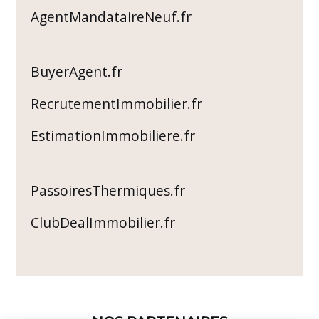
AgentMandataireNeuf.fr
BuyerAgent.fr
RecrutementImmobilier.fr
EstimationImmobiliere.fr
PassoiresThermiques.fr
ClubDealImmobilier.fr