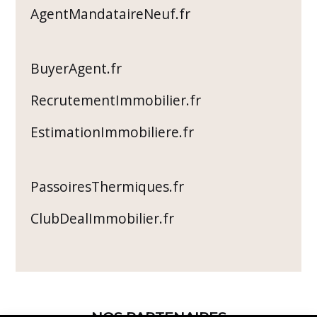
AgentMandataireNeuf.fr
BuyerAgent.fr
RecrutementImmobilier.fr
EstimationImmobiliere.fr
PassoiresThermiques.fr
ClubDealImmobilier.fr
NOS PARTENAIRES