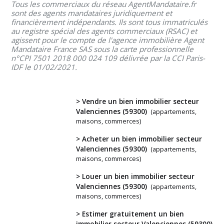
Tous les commerciaux du réseau AgentMandataire.fr
sont des agents mandataires juridiquement et
financièrement indépendants. Ils sont tous immatriculés
au registre spécial des agents commerciaux (RSAC) et
agissent pour le compte de l'agence immobilière Agent
Mandataire France SAS sous la carte professionnelle
n°CPI 7501 2018 000 024 109 délivrée par la CCI Paris-
IDF le 01/02/2021.
> Vendre un bien immobilier secteur
Valenciennes (59300)
(appartements,
maisons, commerces)
Vous
> Acheter un bien immobilier secteur
Valenciennes (59300)
(appartements,
avez
maisons, commerces)
un
> Louer un bien immobilier secteur
projet
Valenciennes (59300)
(appartements,
?
maisons, commerces)
> Estimer gratuitement un bien
immobilier secteur Valenciennes (59300)