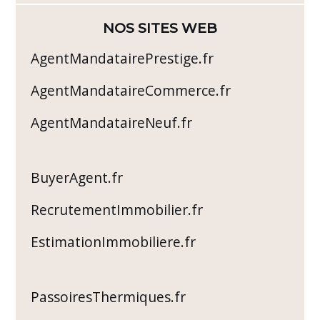
NOS SITES WEB
AgentMandatairePrestige.fr
AgentMandataireCommerce.fr
AgentMandataireNeuf.fr
BuyerAgent.fr
RecrutementImmobilier.fr
EstimationImmobiliere.fr
PassoiresThermiques.fr