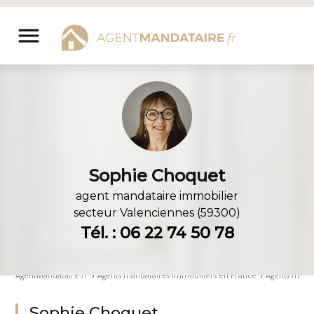
Aller
au
menu
contenu
Sophie Choquet
agent mandataire immobilier
secteur
Valenciennes (59300)
Tél. : 06 22 74 50 78
AgentMandataire.fr
›
Agents mandataires immobiliers en France
›
Agents manda
Sophie Choquet