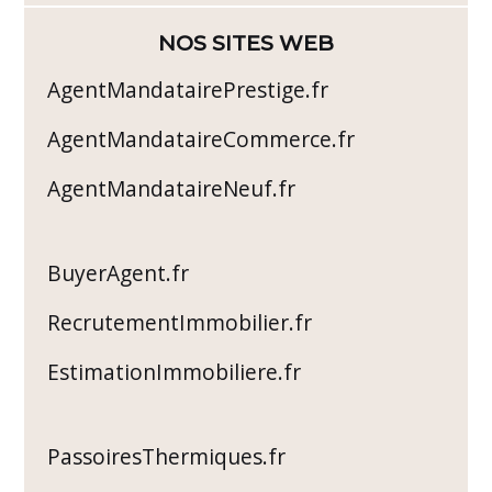
NOS SITES WEB
AgentMandatairePrestige.fr
AgentMandataireCommerce.fr
AgentMandataireNeuf.fr
BuyerAgent.fr
RecrutementImmobilier.fr
EstimationImmobiliere.fr
PassoiresThermiques.fr