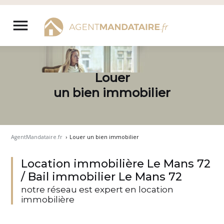
Aller
au
menu
contenu
Louer
un bien immobilier
AgentMandataire.fr
›
Louer un bien immobilier
Location immobilière Le Mans 72
/ Bail immobilier Le Mans 72
notre réseau est expert en location
immobilière