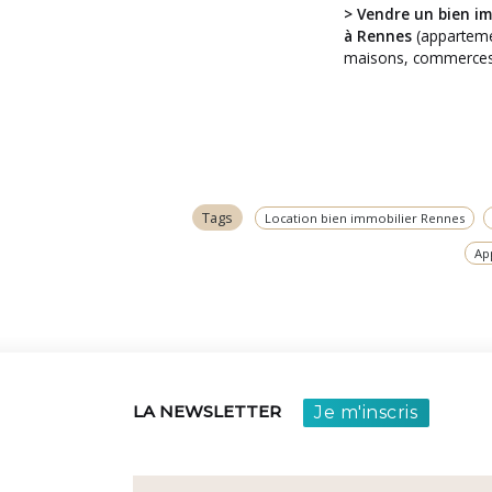
> Vendre un bien im
Vous avez
à Rennes
(apparteme
un projet ?
maisons, commerces
Tags
Location bien immobilier Rennes
Ap
Je m'inscris
LA NEWSLETTER