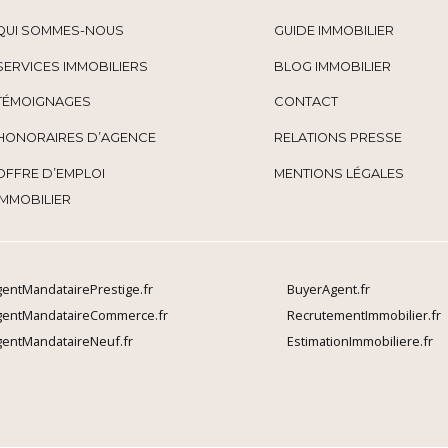
QUI SOMMES-NOUS
GUIDE IMMOBILIER
SERVICES IMMOBILIERS
BLOG IMMOBILIER
TÉMOIGNAGES
CONTACT
HONORAIRES D’AGENCE
RELATIONS PRESSE
OFFRE D’EMPLOI
MENTIONS LÉGALES
IMMOBILIER
entMandatairePrestige.fr
BuyerAgent.fr
gentMandataireCommerce.fr
RecrutementImmobilier.fr
entMandataireNeuf.fr
EstimationImmobiliere.fr