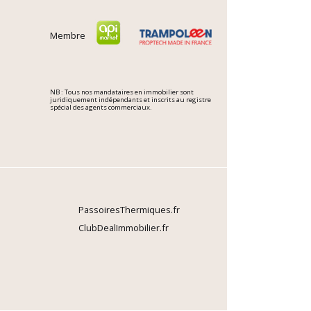
Membre
NB : Tous nos mandataires en immobilier sont
juridiquement indépendants et inscrits au registre
spécial des agents commerciaux.
PassoiresThermiques.fr
ClubDealImmobilier.fr