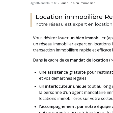
AgentMandataire.fr
›
Louer un bien immobilier
Location immobilière Re
notre réseau est expert en locatio
Vous désirez
louer un bien immobilier
(ap
un réseau immobilier expert en locations
transaction immobilière rapide et efficace !
Dans le cadre de ce
mandat de location
(r
une
assistance gratuite
pour l’estimat
et vos démarches légales
un
interlocuteur unique
tout au long 
la personne d’un agent mandataire immo
locations immobilières sur votre sect
l’
accompagnement par notre équipe a
qui concerne les aspects juridiques, te