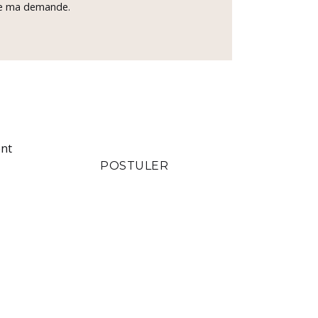
 de ma demande.
ent
POSTULER