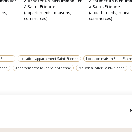
mobilier
> Acheter un bien immobilier
> Estimer un bien imm
à Saint-Etienne
à Saint-Etienne
ons,
(appartements, maisons,
(appartements, maison
commerces)
commerces)
-Etienne
Location appartement Saint-Etienne
Location maison Saint-Etien
ienne
Appartement à louer Saint-Etienne
Maison à louer Saint-Etienne