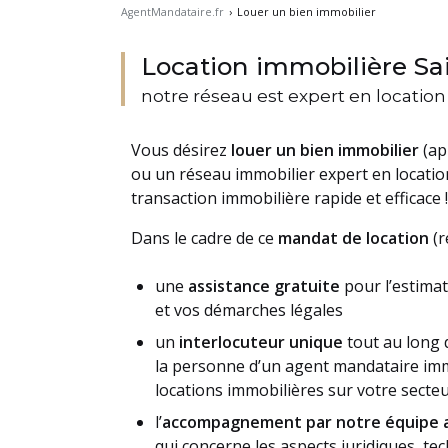
AgentMandataire.fr
›
Louer un bien immobilier
Location immobilière Sai
notre réseau est expert en locatio
Vous désirez
louer un bien immobilier
(ap
ou un réseau immobilier expert en locati
transaction immobilière rapide et efficace !
Dans le cadre de ce
mandat de location
(r
une
assistance gratuite
pour l’estimat
et vos démarches légales
un
interlocuteur unique
tout au long 
la personne d’un agent mandataire immo
locations immobilières sur votre sect
l’
accompagnement par notre équipe a
qui concerne les aspects juridiques, te