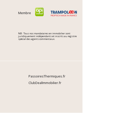
Membre
NB : Tous nos mandataires en immobilier sont
juridiquement indépendants et inscrits au registre
spécial des agents commerciaux.
PassoiresThermiques.fr
ClubDealImmobilier.fr