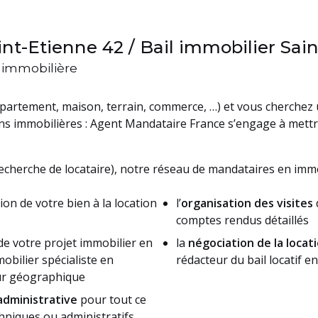
nt-Etienne 42 / Bail immobilier Sai
n immobilière
partement, maison, terrain, commerce, …) et vous cherchez
ons immobilières : Agent Mandataire France s’engage à mett
echerche de locataire), notre réseau de mandataires en immo
ion de votre bien à la location
l’
organisation des visites
comptes rendus détaillés
de votre projet immobilier en
la
négociation de la locat
bilier spécialiste en
rédacteur du bail locatif 
eur géographique
dministrative
pour tout ce
chniques ou administratifs