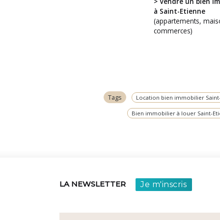
> Vendre un bien im
Vous avez
à Saint-Etienne
un projet ?
(appartements, mais
commerces)
Tags
Location bien immobilier Saint
Bien immobilier à louer Saint-Et
Je m'inscris
LA NEWSLETTER