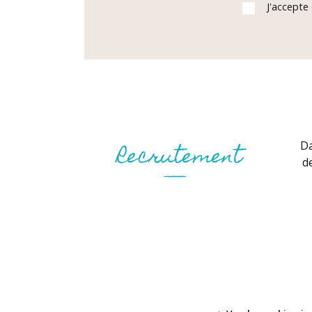
J'accepte
Da
d