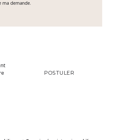
 de ma demande.
ent
re
POSTULER