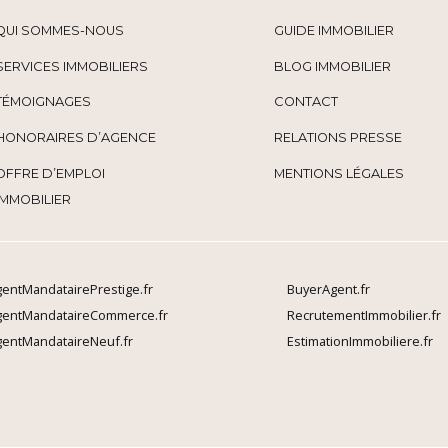
QUI SOMMES-NOUS
GUIDE IMMOBILIER
SERVICES IMMOBILIERS
BLOG IMMOBILIER
TÉMOIGNAGES
CONTACT
HONORAIRES D’AGENCE
RELATIONS PRESSE
OFFRE D’EMPLOI
MENTIONS LÉGALES
IMMOBILIER
entMandatairePrestige.fr
BuyerAgent.fr
gentMandataireCommerce.fr
RecrutementImmobilier.fr
entMandataireNeuf.fr
EstimationImmobiliere.fr