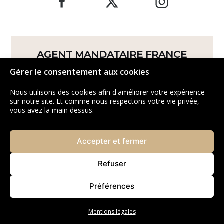
AGENT MANDATAIRE FRANCE
23/25 rue Jean-Jacques Rousseau
Gérer le consentement aux cookies
75001
Paris
Nous utilisons des cookies afin d'améliorer votre expérience
sur notre site. Et comme nous respectons votre vie privée,
vous avez la main dessus.
Accepter et fermer
Refuser
QUI SOMMES-NOUS
Préférences
SERVICES IMMOBILIERS
Mentions légales
TÉMOIGNAGES