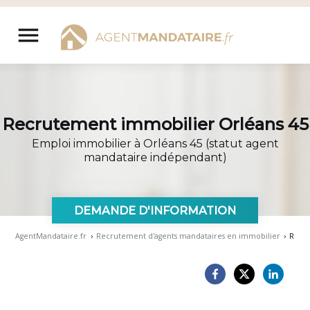
Aller
au
menu
contenu
Recrutement immobilier Orléans 45
Emploi immobilier à Orléans 45 (statut agent
mandataire indépendant)
DEMANDE D'INFORMATION
AgentMandataire.fr
›
Recrutement d'agents mandataires en immobilier
›
Recru