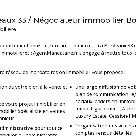
aux 33 / Négociateur immobilier B
ilière
appartement, maison, terrain, commerce, …) à Bordeaux 33 
immobilières : AgentMandataire.fr s’engage à mettre tous 
tre réseau de mandataires en immobilier vous propose :
ion de votre bien à la vente et
une
large diffusion de vo
plan de communication reg
sociaux leaders en immobili
de votre projet immobilier en
Immo, Figaro Immo, A vend
bilier spécialiste en ventes
Luxury Estate, Cession-PM
phique
l’
organisation des visites
dministrative
pour tout ce
comptes rendus détaillés
chniques ou administratifs