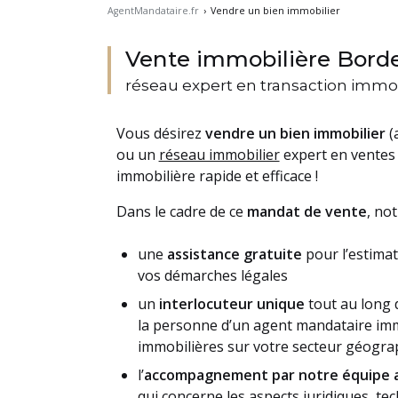
AgentMandataire.fr
›
Vendre un bien immobilier
Vente immobilière Borde
réseau expert en transaction immob
Vous désirez
vendre un bien immobilier
(
ou un
réseau immobilier
expert en ventes 
immobilière rapide et efficace !
Dans le cadre de ce
mandat de vente
, no
une
assistance gratuite
pour l’estimat
vos démarches légales
un
interlocuteur unique
tout au long 
la personne d’un agent mandataire immo
immobilières sur votre secteur géogra
l’
accompagnement par notre équipe a
qui concerne les aspects juridiques, te