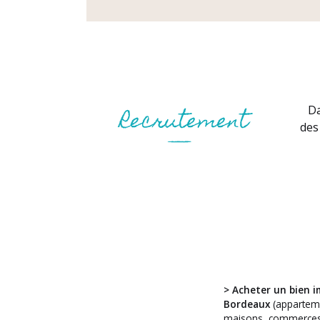
Da
des
> Acheter un bien i
Vous avez
Bordeaux
(appartem
un projet ?
maisons, commerces