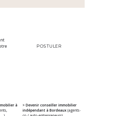
ent
otre
POSTULER
mobilier à
> Devenir conseiller immobilier
nts,
indépendant à Bordeaux
(agents-
 …)
co / auto-entrepreneurs)