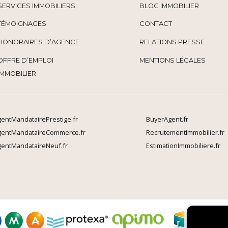
SERVICES IMMOBILIERS
BLOG IMMOBILIER
TÉMOIGNAGES
CONTACT
HONORAIRES D’AGENCE
RELATIONS PRESSE
OFFRE D’EMPLOI
MENTIONS LÉGALES
IMMOBILIER
entMandatairePrestige.fr
BuyerAgent.fr
gentMandataireCommerce.fr
RecrutementImmobilier.fr
entMandataireNeuf.fr
EstimationImmobiliere.fr