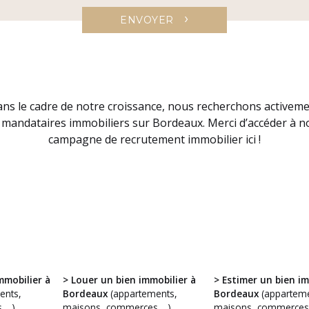
›
ENVOYER
ns le cadre de notre croissance, nous recherchons activem
 mandataires immobiliers sur Bordeaux. Merci d’accéder à n
campagne de recrutement immobilier ici !
mmobilier à
> Louer un bien immobilier à
> Estimer un bien im
ents,
Bordeaux
(appartements,
Bordeaux
(apparteme
 …)
maisons, commerces …)
maisons, commerces