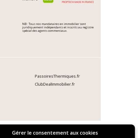
NB : Tous nos mandataires en immobilier sont
juridiquement indépendants et inscrits au registre
spécial des agents commerciaux.
PassoiresThermiques.fr
ClubDealImmobilier.fr
Gérer le consentement aux cookies