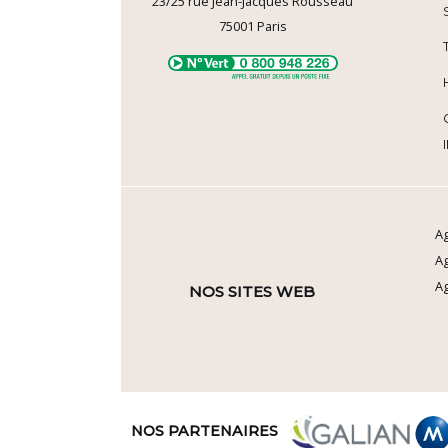
23/25 rue Jean-Jacques Rousseau
75001
Paris
Ag
A
Ag
NOS SITES WEB
NOS PARTENAIRES