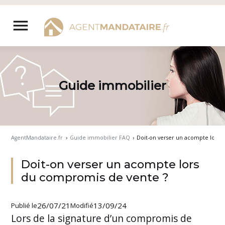
Aller
au
menu
contenu
Guide immobilier
AgentMandataire.fr
›
Guide immobilier FAQ
›
Doit-on verser un acompte lors 
Doit-on verser un acompte lors
du compromis de vente ?
26/07/21
13/09/24
Publié le
Modifié
Lors de la signature d’un compromis de