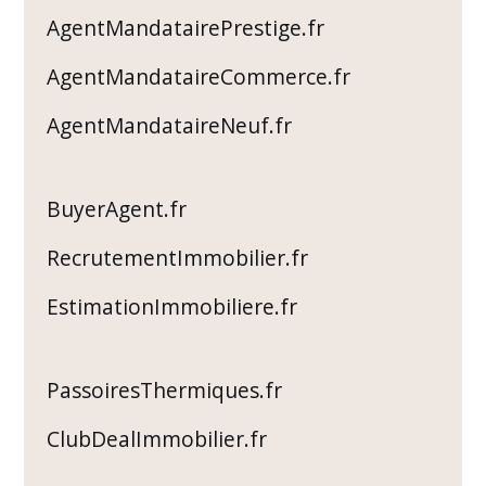
AgentMandatairePrestige.fr
AgentMandataireCommerce.fr
AgentMandataireNeuf.fr
BuyerAgent.fr
RecrutementImmobilier.fr
EstimationImmobiliere.fr
PassoiresThermiques.fr
ClubDealImmobilier.fr