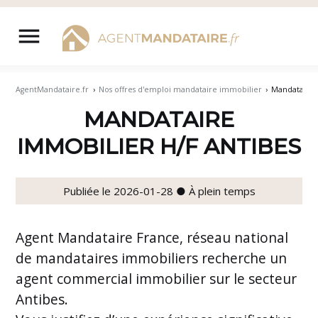
Aller
au
menu
contenu
AgentMandataire.fr
›
Nos offres d'emploi mandataire immobilier
›
Mandataire 
MANDATAIRE
IMMOBILIER H/F ANTIBES
Publiée le 2026-01-28 ● À plein temps
Agent Mandataire France, réseau national
de mandataires immobiliers recherche un
agent commercial immobilier sur le secteur
Antibes.