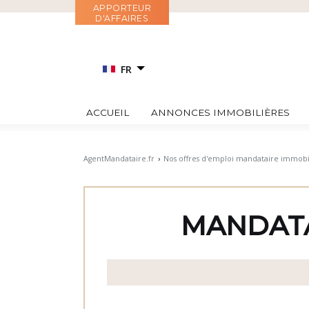
Aller
APPORTEUR
D'AFFAIRES
au
contenu
FR
EN
ACCUEIL
ANNONCES IMMOBILIÈRES
RU
IT
AgentMandataire.fr
›
Nos offres d'emploi mandataire immobi
ES
MANDATA