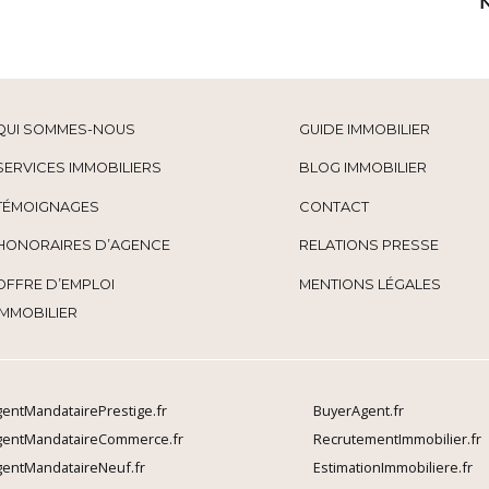
QUI SOMMES-NOUS
GUIDE IMMOBILIER
SERVICES IMMOBILIERS
BLOG IMMOBILIER
TÉMOIGNAGES
CONTACT
HONORAIRES D’AGENCE
RELATIONS PRESSE
OFFRE D’EMPLOI
MENTIONS LÉGALES
IMMOBILIER
entMandatairePrestige.fr
BuyerAgent.fr
gentMandataireCommerce.fr
RecrutementImmobilier.fr
entMandataireNeuf.fr
EstimationImmobiliere.fr