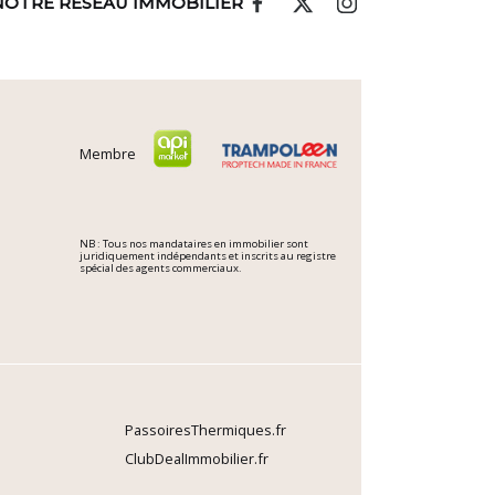
NOTRE RÉSEAU IMMOBILIER
Membre
NB : Tous nos mandataires en immobilier sont
juridiquement indépendants et inscrits au registre
spécial des agents commerciaux.
PassoiresThermiques.fr
ClubDealImmobilier.fr