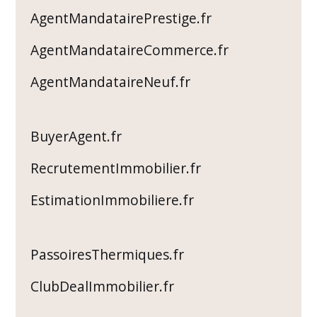
AgentMandatairePrestige.fr
AgentMandataireCommerce.fr
AgentMandataireNeuf.fr
BuyerAgent.fr
RecrutementImmobilier.fr
EstimationImmobiliere.fr
PassoiresThermiques.fr
ClubDealImmobilier.fr