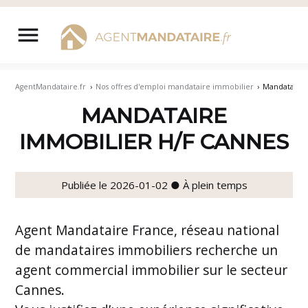
Aller
au
menu
contenu
AgentMandataire.fr
›
Nos offres d'emploi mandataire immobilier
›
Mandataire 
MANDATAIRE
IMMOBILIER H/F CANNES
Publiée le 2026-01-02 ● À plein temps
Agent Mandataire France, réseau national
de mandataires immobiliers recherche un
agent commercial immobilier sur le secteur
Cannes.