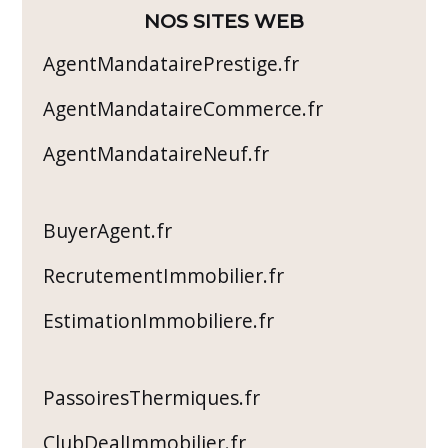
NOS SITES WEB
AgentMandatairePrestige.fr
AgentMandataireCommerce.fr
AgentMandataireNeuf.fr
BuyerAgent.fr
RecrutementImmobilier.fr
EstimationImmobiliere.fr
PassoiresThermiques.fr
ClubDealImmobilier.fr