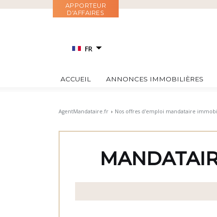
Aller
APPORTEUR
D'AFFAIRES
au
contenu
FR
EN
ACCUEIL
ANNONCES IMMOBILIÈRES
RU
IT
AgentMandataire.fr
›
Nos offres d'emploi mandataire immobi
ES
MANDATAIR