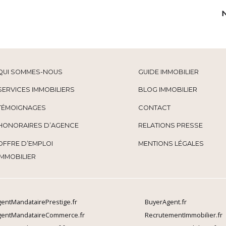
QUI SOMMES-NOUS
GUIDE IMMOBILIER
SERVICES IMMOBILIERS
BLOG IMMOBILIER
TÉMOIGNAGES
CONTACT
HONORAIRES D’AGENCE
RELATIONS PRESSE
OFFRE D’EMPLOI
MENTIONS LÉGALES
IMMOBILIER
entMandatairePrestige.fr
BuyerAgent.fr
gentMandataireCommerce.fr
RecrutementImmobilier.fr