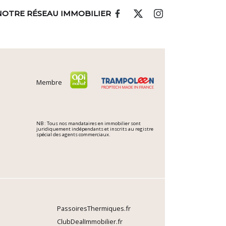
NOTRE RÉSEAU IMMOBILIER
Membre
NB : Tous nos mandataires en immobilier sont
juridiquement indépendants et inscrits au registre
spécial des agents commerciaux.
PassoiresThermiques.fr
ClubDealImmobilier.fr