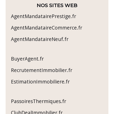
NOS SITES WEB
AgentMandatairePrestige.fr
AgentMandataireCommerce.fr
AgentMandataireNeuf.fr
BuyerAgent.fr
RecrutementImmobilier.fr
EstimationImmobiliere.fr
PassoiresThermiques.fr
ClubDealImmobilier.fr