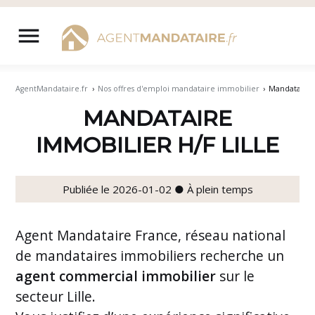
Aller
au
menu
contenu
AgentMandataire.fr
›
Nos offres d'emploi mandataire immobilier
›
Mandataire 
MANDATAIRE
IMMOBILIER H/F LILLE
Publiée le 2026-01-02 ● À plein temps
Agent Mandataire France, réseau national
de mandataires immobiliers recherche un
agent commercial immobilier
sur le
secteur Lille.