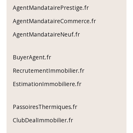
AgentMandatairePrestige.fr
AgentMandataireCommerce.fr
AgentMandataireNeuf.fr
BuyerAgent.fr
RecrutementImmobilier.fr
EstimationImmobiliere.fr
PassoiresThermiques.fr
ClubDealImmobilier.fr