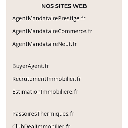
NOS SITES WEB
AgentMandatairePrestige.fr
AgentMandataireCommerce.fr
AgentMandataireNeuf.fr
BuyerAgent.fr
RecrutementImmobilier.fr
EstimationImmobiliere.fr
PassoiresThermiques.fr
ClubDealImmobilier.fr