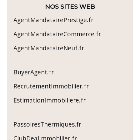
NOS SITES WEB
AgentMandatairePrestige.fr
AgentMandataireCommerce.fr
AgentMandataireNeuf.fr
BuyerAgent.fr
RecrutementImmobilier.fr
EstimationImmobiliere.fr
PassoiresThermiques.fr
ClubDealImmobilier.fr