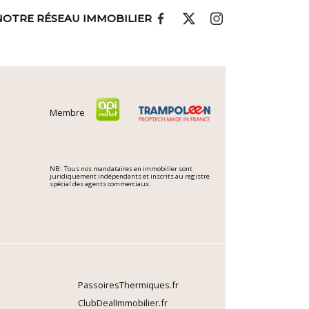
NOTRE RÉSEAU IMMOBILIER
Membre
NB : Tous nos mandataires en immobilier sont
juridiquement indépendants et inscrits au registre
spécial des agents commerciaux.
PassoiresThermiques.fr
ClubDealImmobilier.fr