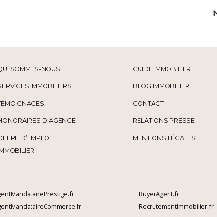
QUI SOMMES-NOUS
GUIDE IMMOBILIER
SERVICES IMMOBILIERS
BLOG IMMOBILIER
TÉMOIGNAGES
CONTACT
HONORAIRES D’AGENCE
RELATIONS PRESSE
OFFRE D’EMPLOI
MENTIONS LÉGALES
IMMOBILIER
entMandatairePrestige.fr
BuyerAgent.fr
gentMandataireCommerce.fr
RecrutementImmobilier.fr