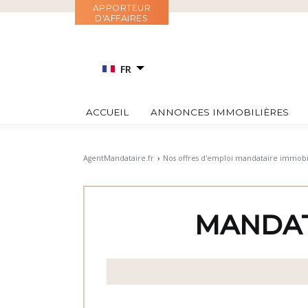
Aller
APPORTEUR
D'AFFAIRES
au
contenu
FR
EN
ACCUEIL
ANNONCES IMMOBILIÈRES
RU
IT
AgentMandataire.fr
›
Nos offres d'emploi mandataire immobi
ES
MANDAT