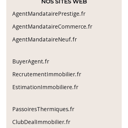
NOS SITES WEB
AgentMandatairePrestige.fr
AgentMandataireCommerce.fr
AgentMandataireNeuf.fr
BuyerAgent.fr
RecrutementImmobilier.fr
EstimationImmobiliere.fr
PassoiresThermiques.fr
ClubDealImmobilier.fr