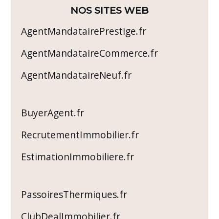
NOS SITES WEB
AgentMandatairePrestige.fr
AgentMandataireCommerce.fr
AgentMandataireNeuf.fr
BuyerAgent.fr
RecrutementImmobilier.fr
EstimationImmobiliere.fr
PassoiresThermiques.fr
ClubDealImmobilier.fr