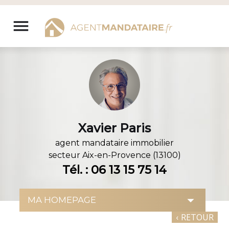
Aller
au
menu
contenu
Xavier Paris
agent mandataire immobilier
secteur
Aix-en-Provence (13100)
Tél. : 06 13 15 75 14
‹
RETOUR