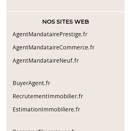
NOS SITES WEB
AgentMandatairePrestige.fr
AgentMandataireCommerce.fr
AgentMandataireNeuf.fr
BuyerAgent.fr
RecrutementImmobilier.fr
EstimationImmobiliere.fr