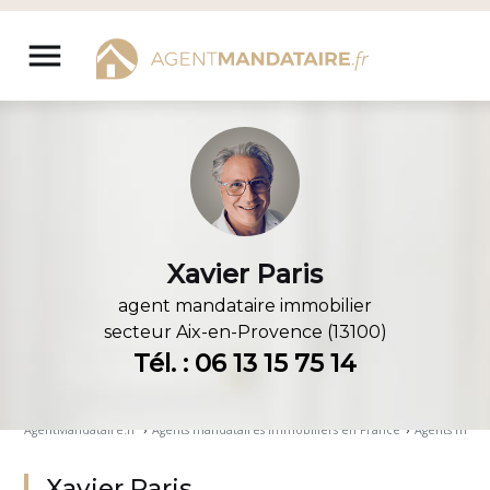
Aller
au
menu
contenu
Xavier Paris
agent mandataire immobilier
secteur
Aix-en-Provence (13100)
Tél. : 06 13 15 75 14
AgentMandataire.fr
›
Agents mandataires immobiliers en France
›
Agents manda
Xavier Paris