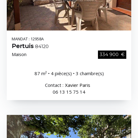
MANDAT : 12958A
Pertuis
84120
Maison
334 900 €
87 m² • 4 pièce(s) • 3 chambre(s)
Contact :
Xavier Paris
06 13 15 75 14