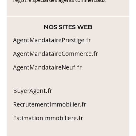
NOS SITES WEB
AgentMandatairePrestige.fr
AgentMandataireCommerce.fr
AgentMandataireNeuf.fr
BuyerAgent.fr
RecrutementImmobilier.fr
EstimationImmobiliere.fr