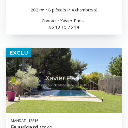
202 m² • 8 pièce(s) • 4 chambre(s)
Contact :
Xavier Paris
06 13 15 75 14
EXCLU
MANDAT : 12816
Puyricard
13540