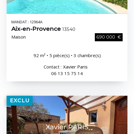
MANDAT : 12964A
Aix-en-Provence
13540
Maison
690 000 €
92 m² • 5 pièce(s) • 3 chambre(s)
Contact :
Xavier Paris
06 13 15 75 14
EXCLU