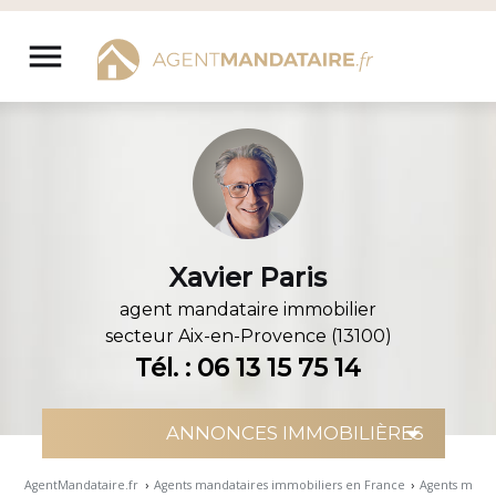
Aller
au
menu
contenu
Xavier Paris
agent mandataire immobilier
secteur
Aix-en-Provence (13100)
Tél. : 06 13 15 75 14
AgentMandataire.fr
›
Agents mandataires immobiliers en France
›
Agents manda