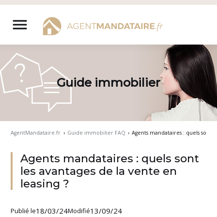
Aller
au
menu
contenu
Guide immobilier
AgentMandataire.fr
›
Guide immobilier FAQ
›
Agents mandataires : quels sont le
Agents mandataires : quels sont
les avantages de la vente en
leasing ?
18/03/24
13/09/24
Publié le
Modifié