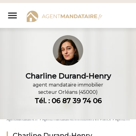
Aller
au
menu
contenu
Charline Durand-Henry
agent mandataire immobilier
secteur
Orléans (45000)
Tél. : 06 87 39 74 06
AgentMandataire.fr
›
Agents mandataires immobiliers en France
›
Agents manda
Charline Durand-Henry