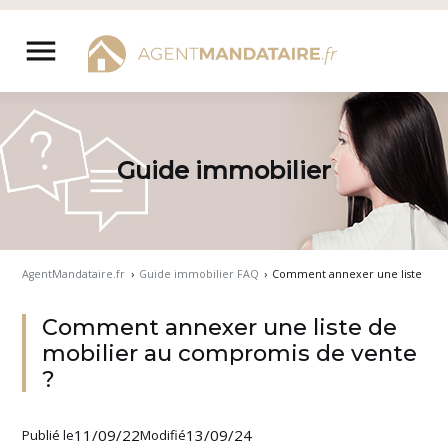
Aller
au
menu
contenu
Guide immobilier
AgentMandataire.fr
›
Guide immobilier FAQ
›
Comment annexer une liste de m
Comment annexer une liste de
mobilier au compromis de vente
?
11/09/22
13/09/24
Publié le
Modifié