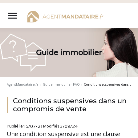
Aller
au
menu
contenu
Guide immobilier
AgentMandataire.fr
›
Guide immobilier FAQ
›
Conditions suspensives dans un 
Conditions suspensives dans un
compromis de vente
15/07/21
13/09/24
Publié le
Modifié
Une condition suspensive est une clause