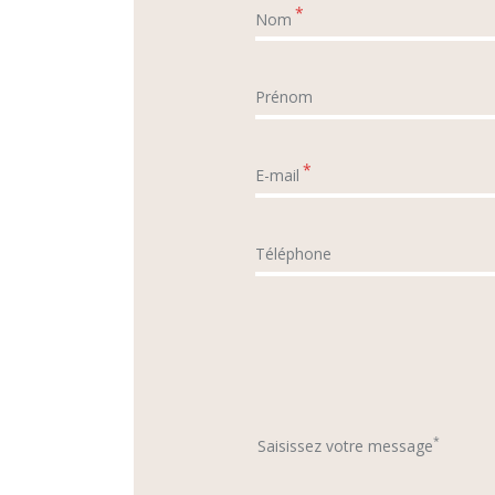
*
Nom
Prénom
*
E-mail
Téléphone
*
Saisissez votre message