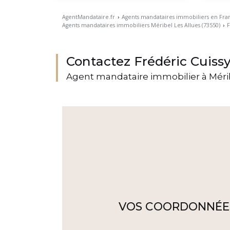
AgentMandataire.fr
›
Agents mandataires immobiliers en Fra
Agents mandataires immobiliers Méribel Les Allues (73550)
›
F
Contactez Frédéric Cuiss
Agent mandataire immobilier à Mérib
VOS COORDONNÉE