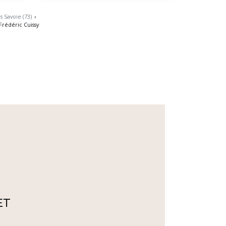
 Savoie (73)
›
Frédéric Cuissy
ET