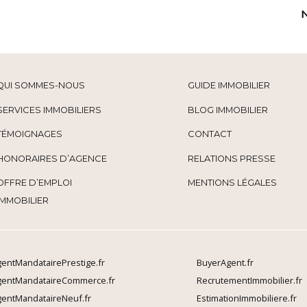
QUI SOMMES-NOUS
GUIDE IMMOBILIER
SERVICES IMMOBILIERS
BLOG IMMOBILIER
TÉMOIGNAGES
CONTACT
HONORAIRES D’AGENCE
RELATIONS PRESSE
OFFRE D’EMPLOI
MENTIONS LÉGALES
IMMOBILIER
entMandatairePrestige.fr
BuyerAgent.fr
gentMandataireCommerce.fr
RecrutementImmobilier.fr
entMandataireNeuf.fr
EstimationImmobiliere.fr