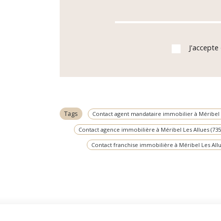
J'accepte
Tags
Contact agent mandataire immobilier à Méribel L
Contact agence immobilière à Méribel Les Allues (735
Contact franchise immobilière à Méribel Les Allu