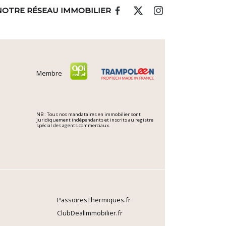
NOTRE RÉSEAU IMMOBILIER
Membre
NB : Tous nos mandataires en immobilier sont
juridiquement indépendants et inscrits au registre
spécial des agents commerciaux.
PassoiresThermiques.fr
ClubDealImmobilier.fr