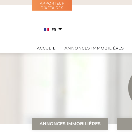
Aller
APPORTEUR
D'AFFAIRES
au
contenu
FR
EN
ACCUEIL
ANNONCES IMMOBILIÈRES
RU
IT
ES
ANNONCES IMMOBILIÈRES