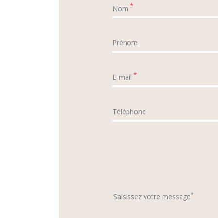
*
Nom
Prénom
*
E-mail
Téléphone
*
Saisissez votre message