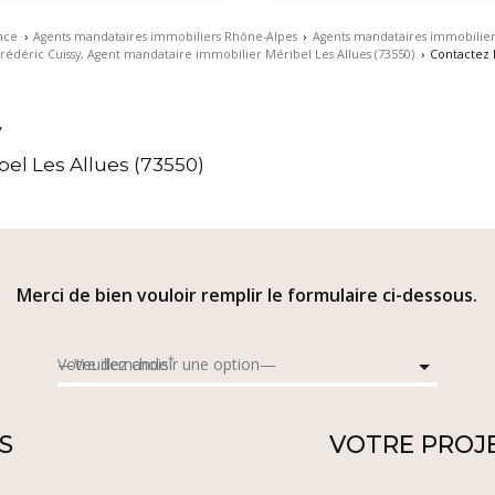
nce
›
Agents mandataires immobiliers Rhône-Alpes
›
Agents mandataires immobiliers
rédéric Cuissy, Agent mandataire immobilier Méribel Les Allues (73550)
›
Contactez 
y
el Les Allues (73550)
Merci de bien vouloir remplir le formulaire ci-dessous.
*
Votre demande
S
VOTRE PROJ