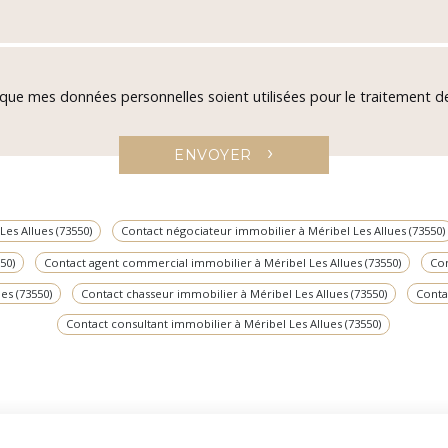
 que mes données personnelles soient utilisées pour le traitement
›
ENVOYER
es Allues (73550)
Contact négociateur immobilier à Méribel Les Allues (73550)
50)
Contact agent commercial immobilier à Méribel Les Allues (73550)
Con
es (73550)
Contact chasseur immobilier à Méribel Les Allues (73550)
Conta
Contact consultant immobilier à Méribel Les Allues (73550)