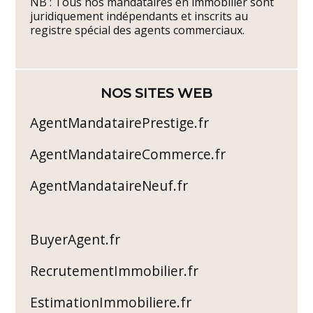
NB : Tous nos mandataires en immobilier sont
juridiquement indépendants et inscrits au
registre spécial des agents commerciaux.
NOS SITES WEB
AgentMandatairePrestige.fr
AgentMandataireCommerce.fr
AgentMandataireNeuf.fr
BuyerAgent.fr
RecrutementImmobilier.fr
EstimationImmobiliere.fr