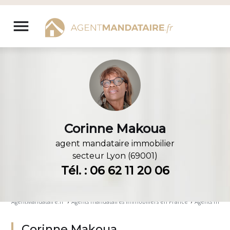
Aller
au
menu
contenu
Corinne Makoua
agent mandataire immobilier
secteur
Lyon (69001)
Tél. : 06 62 11 20 06
AgentMandataire.fr
›
Agents mandataires immobiliers en France
›
Agents manda
Corinne Makoua