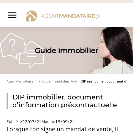
Aller
au
menu
contenu
Guide immobilier
AgentMandataire.fr
›
Guide immobilier FAQ
›
DIP immobilier, document d’inf
DIP immobilier, document
d’information précontractuelle
22/07/21
13/09/24
Publié le
Modifié
Lorsque l’on signe un mandat de vente, il