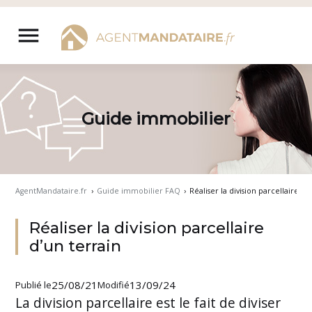
Aller
au
menu
contenu
Guide immobilier
AgentMandataire.fr
›
Guide immobilier FAQ
›
Réaliser la division parcellaire d’
Réaliser la division parcellaire
d’un terrain
25/08/21
13/09/24
Publié le
Modifié
La division parcellaire est le fait de diviser