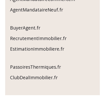
AgentMandataireNeuf.fr
BuyerAgent.fr
RecrutementImmobilier.fr
EstimationImmobiliere.fr
PassoiresThermiques.fr
ClubDealImmobilier.fr