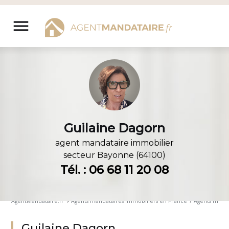
Aller
au
menu
contenu
Guilaine Dagorn
agent mandataire immobilier
secteur
Bayonne (64100)
Tél. : 06 68 11 20 08
AgentMandataire.fr
›
Agents mandataires immobiliers en France
›
Agents manda
Guilaine Dagorn