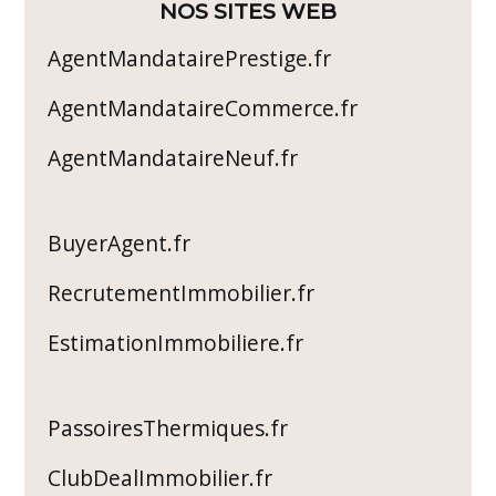
NOS SITES WEB
AgentMandatairePrestige.fr
AgentMandataireCommerce.fr
AgentMandataireNeuf.fr
BuyerAgent.fr
RecrutementImmobilier.fr
EstimationImmobiliere.fr
PassoiresThermiques.fr
ClubDealImmobilier.fr