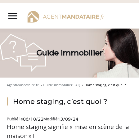
Aller
au
menu
contenu
Guide immobilier
AgentMandataire.fr
›
Guide immobilier FAQ
›
Home staging, c’est quoi ?
Home staging, c’est quoi ?
06/10/22
13/09/24
Publié le
Modifié
Home staging signifie « mise en scène de la
maison » !