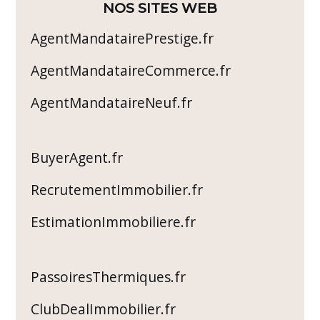
NOS SITES WEB
AgentMandatairePrestige.fr
AgentMandataireCommerce.fr
AgentMandataireNeuf.fr
BuyerAgent.fr
RecrutementImmobilier.fr
EstimationImmobiliere.fr
PassoiresThermiques.fr
ClubDealImmobilier.fr