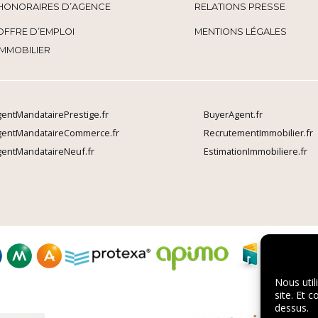
HONORAIRES D’AGENCE
RELATIONS PRESSE
OFFRE D’EMPLOI
MENTIONS LÉGALES
IMMOBILIER
entMandatairePrestige.fr
BuyerAgent.fr
gentMandataireCommerce.fr
RecrutementImmobilier.fr
entMandataireNeuf.fr
EstimationImmobiliere.fr
Nous util
site. Et 
dessus.