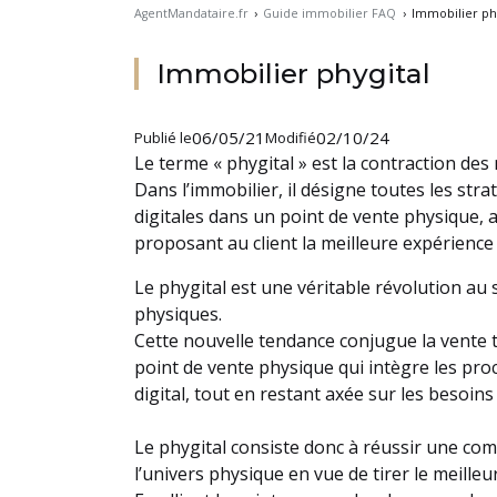
AgentMandataire.fr
›
Guide immobilier FAQ
›
Immobilier phy
Immobilier phygital
06/05/21
02/10/24
Publié le
Modifié
Le terme « phygital » est la contraction des m
Dans l’immobilier, il désigne toutes les str
digitales dans un point de vente physique, 
proposant au client la meilleure expérience
Le phygital est une véritable révolution au
physiques.
Cette nouvelle tendance conjugue la vente tra
point de vente physique qui intègre les pro
digital, tout en restant axée sur les besoin
Le phygital consiste donc à réussir une comb
l’univers physique en vue de tirer le meilleu