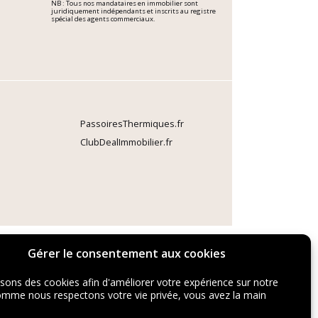
NB : Tous nos mandataires en immobilier sont
juridiquement indépendants et inscrits au registre
spécial des agents commerciaux.
PassoiresThermiques.fr
ClubDealImmobilier.fr
Gérer le consentement aux cookies
isons des cookies afin d'améliorer votre expérience sur notre
comme nous respectons votre vie privée, vous avez la main